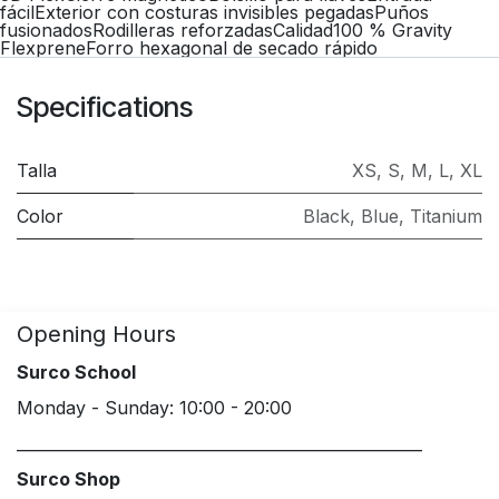
fácilExterior con costuras invisibles pegadasPuños
fusionadosRodilleras reforzadasCalidad100 % Gravity
FlexpreneForro hexagonal de secado rápido
Specifications
Talla
XS
,
S
,
M
,
L
,
XL
Color
Black
,
Blue
,
Titanium
Opening Hours
Surco School
Monday - Sunday: 10:00 - 20:00
____________________________________________________
Surco Shop