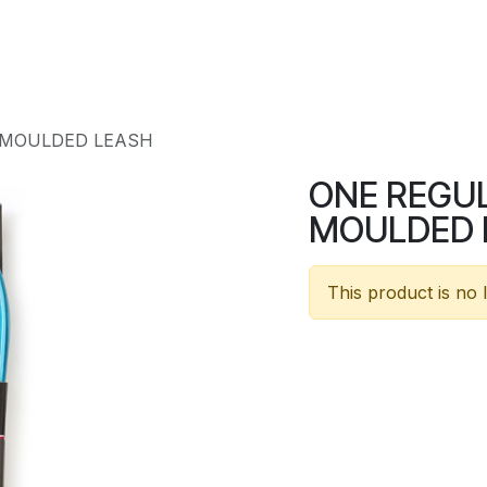
l
Rental
Shop
 MOULDED LEASH
ONE REGUL
MOULDED 
This product is no 