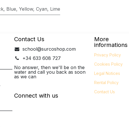
ck
,
Blue
,
Yellow
,
Cyan
,
Lime
Contact Us
More
informations
school@surcoshop.com
Privacy Policy
+34 633 608 727
Cookies Policy
_______
No answer, then we'll be on the
water and call you back as soon
Legal
Notices
as we can
Rental Policy
-
Contact Us
Connect with us
_______
P