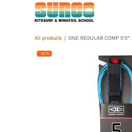
Skip to Content
Home
Schoo
All products
ONE REGULAR COMP 5'0"
-30%
-30%