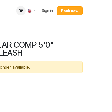
Sign in
Book now​
AR COMP 5'0"
LEASH
longer available.