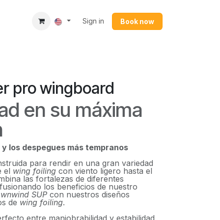
Sign in
Book now​
r pro wingboard
dad en su máxima
n
o y los despegues más tempranos
struida para rendir en una gran variedad
e el
wing foiling
con viento ligero hasta el
mbina las fortalezas de diferentes
fusionando los beneficios de nuestro
wnwind SUP
con nuestros diseños
os de
wing foiling
.
erfecto entre maniobrabilidad y estabilidad.