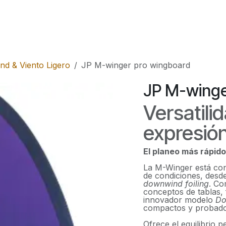
l
Rental
Shop
d & Viento Ligero
JP M-winger pro wingboard
JP M-winge
Versatili
expresió
El planeo más rápid
La M-Winger está con
de condiciones, desd
downwind foiling
. Co
conceptos de tablas, 
innovador modelo
Do
compactos y probad
Ofrece el equilibrio p