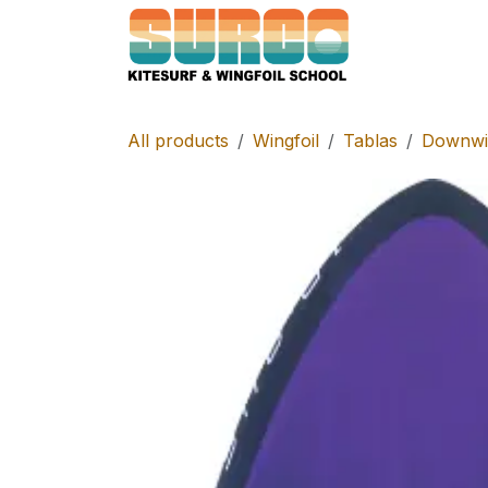
Skip to Content
Home
Schoo
All products
Wingfoil
Tablas
Downwin