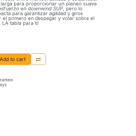
e larga para proporcionar un planeo suave
 esfuerzo en
downwind SUP
, pero lo
cta para garantizar agilidad y giros
er el primero en despegar y volar sobre el
 LA tabla para ti!
Add to cart
rantee
Days