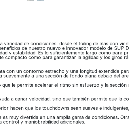
variedad de condiciones, desde el foiling de alas con vient
os beneficios de nuestro nuevo e innovador modelo de SUP
idad y estabilidad. Es lo suficientemente largo como para 
te compacto como para garantizar la agilidad y los giros rá
a con un contorno estrecho y una longitud extendida para
a suavemente a una sección de fondo plana debajo del área
 que le permite acelerar el ritmo sin esfuerzo y la secció
y ayuda a ganar velocidad, sino que también permite que la
nferior hacen que los touchdowns sean suaves e indulgente
e es muy divertida en una amplia gama de condiciones. Otra
 control y maniobrabilidad adicionales.