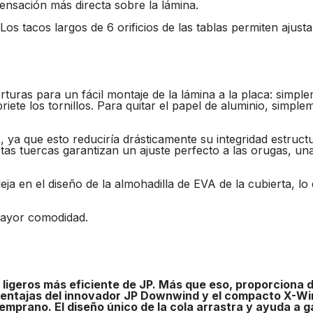
nsación más directa sobre la lámina.
Los tacos largos de 6 orificios de las tablas permiten ajus
uras para un fácil montaje de la lámina a la placa: simple
ete los tornillos. Para quitar el papel de aluminio, simpleme
, ya que esto reduciría drásticamente su integridad estruc
as tuercas garantizan un ajuste perfecto a las orugas, una
efleja en el diseño de la almohadilla de EVA de la cubierta,
mayor comodidad.
 ligeros más eficiente de JP. Más que eso, proporciona 
entajas del innovador JP Downwind y el compacto X-Wing
mprano. El diseño único de la cola arrastra y ayuda a 