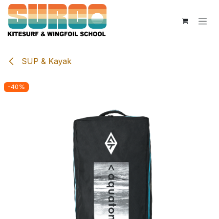
Ir al contenido
SUP & Kayak
-40%