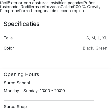
fácilExterior con costuras invisibles pegadasPuños
fusionadosRodilleras reforzadasCalidad100 % Gravity
FlexpreneForro hexagonal de secado rápido
Specificaties
Talla
S
,
M
,
L
,
XL
Color
Black
,
Green
Opening Hours
Surco School
Monday - Sunday: 10:00 - 20:00
____________________________________________________
Surco Shop