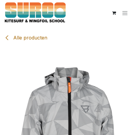
Overslaan naar inhoud
Alle producten