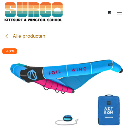
Overslaan naar inhoud
Alle producten
-40%