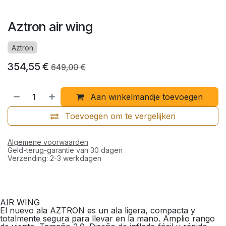
Aztron air wing
Aztron
354,55
€
649,00
€
Aan winkelmandje toevoegen
Toevoegen om te vergelijken
Algemene voorwaarden
Geld-terug-garantie van 30 dagen
Verzending: 2-3 werkdagen
AIR WING
El nuevo ala AZTRON es un ala ligera, compacta y
totalmente segura para llevar en la mano. Amplio rango