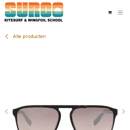
Overslaan naar inhoud
Alle producten