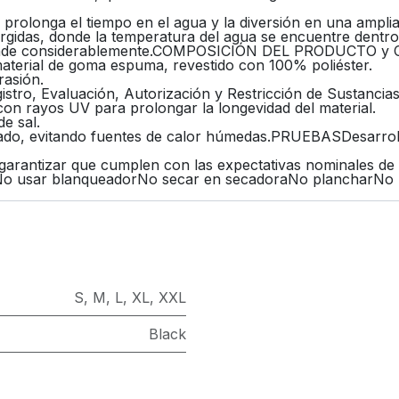
l, prolonga el tiempo en el agua y la diversión en una ampli
gidas, donde la temperatura del agua se encuentre dentro 
extiende considerablemente.COMPOSICIÓN DEL PRODUCTO 
material de goma espuma, revestido con 100% poliéster.
rasión.
istro, Evaluación, Autorización y Restricción de Susta
n rayos UV para prolongar la longevidad del material.
e sal.
ilado, evitando fuentes de calor húmedas.PRUEBASDesarro
arantizar que cumplen con las expectativas nominales de 
ar blanqueadorNo secar en secadoraNo plancharNo lavar
S
,
M
,
L
,
XL
,
XXL
Black