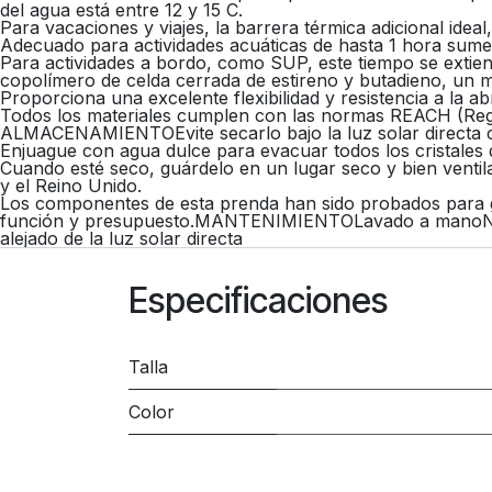
del agua está entre 12 y 15 C.
Para vacaciones y viajes, la barrera térmica adicional idea
Adecuado para actividades acuáticas de hasta 1 hora sumer
Para actividades a bordo, como SUP, este tiempo se 
copolímero de celda cerrada de estireno y butadieno, un 
Proporciona una excelente flexibilidad y resistencia a la ab
Todos los materiales cumplen con las normas REACH (Reg
ALMACENAMIENTOEvite secarlo bajo la luz solar directa co
Enjuague con agua dulce para evacuar todos los cristales d
Cuando esté seco, guárdelo en un lugar seco y bien vent
y el Reino Unido.
Los componentes de esta prenda han sido probados para g
función y presupuesto.MANTENIMIENTOLavado a manoNo us
alejado de la luz solar directa
Especificaciones
Talla
Color