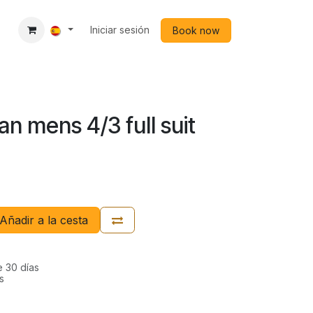
Iniciar sesión
Book now
an mens 4/3 full suit
Añadir a la cesta
e 30 días
s