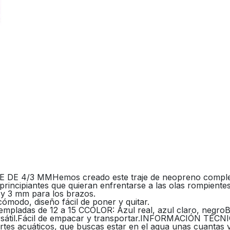
3 MMHemos creado este traje de neopreno completo pa
principiantes que quieran enfrentarse a las olas rompientes
 y 3 mm para los brazos.
ómodo, diseño fácil de poner y quitar.
templadas de 12 a 15 CCOLOR: Azul real, azul claro, neg
 versátil.Fácil de empacar y transportar.INFORMACIÓ
rtes acuáticos, que buscas estar en el agua unas cuantas 