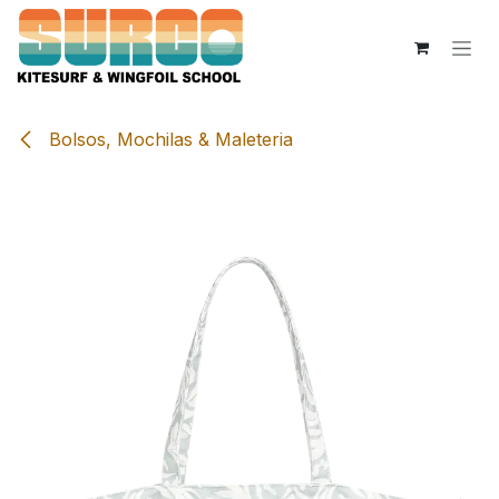
Ir al contenido
Bolsos, Mochilas & Maleteria