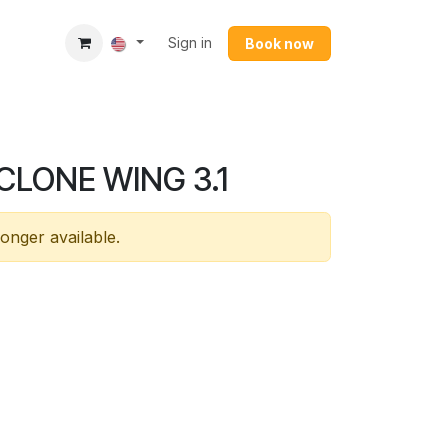
Sign in
Book now​
CLONE WING 3.1
longer available.