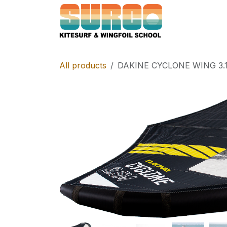
Skip to Content
Home
Schoo
All products
DAKINE CYCLONE WING 3.