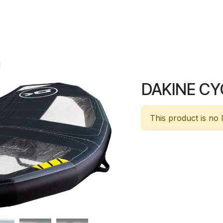
l
Rental
Shop
1
DAKINE CY
This product is no 